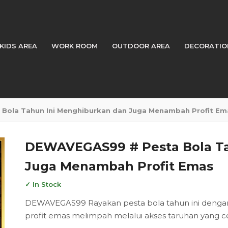
KIDS AREA
WORK ROOM
OUTDOOR AREA
DECORATIO
ola Tahun Ini Menghiburkan dan Juga Menambah Profit Em
DEWAVEGAS99 # Pesta Bola Ta
Juga Menambah Profit Emas
✓ In Stock
DEWAVEGAS99 Rayakan pesta bola tahun ini denga
profit emas melimpah melalui akses taruhan yang c