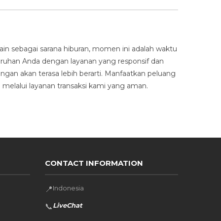
in sebagai sarana hiburan, momen ini adalah waktu
aruhan Anda dengan layanan yang responsif dan
an akan terasa lebih berarti. Manfaatkan peluang
 melalui layanan transaksi kami yang aman.
CONTACT INFORMATION
Indonesia
📍
LiveChat
📞