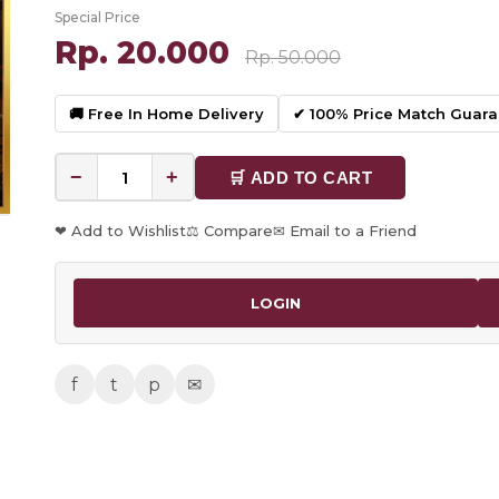
Special Price
Rp. 20.000
Rp. 50.000
🚚 Free In Home Delivery
✔ 100% Price Match Guar
−
+
🛒 ADD TO CART
❤ Add to Wishlist
⚖ Compare
✉ Email to a Friend
LOGIN
f
t
p
✉