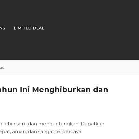
NS
LIMITED DEAL
as
hun Ini Menghiburkan dan
n lebih seru dan menguntungkan. Dapatkan
epat, aman, dan sangat terpercaya.